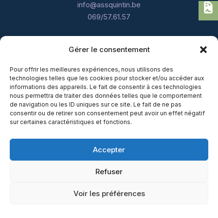
info@assquintin.be
069/57.61.57
Gérer le consentement
Pour offrir les meilleures expériences, nous utilisons des
technologies telles que les cookies pour stocker et/ou accéder aux
informations des appareils. Le fait de consentir à ces technologies
nous permettra de traiter des données telles que le comportement
Lundi - Jeudi : 9h - 12h30 / 13h30 - 18h
de navigation ou les ID uniques sur ce site. Le fait de ne pas
consentir ou de retirer son consentement peut avoir un effet négatif
Vendredi : 9h - 12h30 / Après-midi sur
sur certaines caractéristiques et fonctions.
rendez-vous
Samedi : Sur rendez-vous uniquement
Accepter
Dimanche : Fermé
Refuser
Voir les préférences
Quintin Assurances © 2025. Tous droits réservés.
Mentions légales
-
Règles MIFID
-
Conditions générales des
compagnies