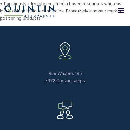
« Rapidiously integrate multimedia based resources whereas
low-risk high-yield technologies. Proactively innovate market
positioning products »
Rue Wauters 195
7972 Quevaucamps