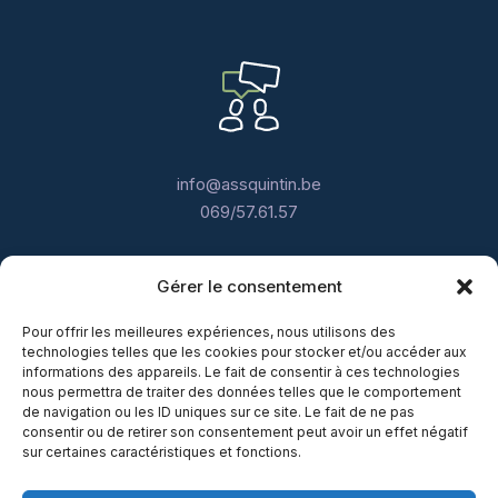
info@assquintin.be
069/57.61.57
Gérer le consentement
Pour offrir les meilleures expériences, nous utilisons des
technologies telles que les cookies pour stocker et/ou accéder aux
informations des appareils. Le fait de consentir à ces technologies
nous permettra de traiter des données telles que le comportement
Lundi - Jeudi : 9h - 12h30 / 13h30 - 18h
de navigation ou les ID uniques sur ce site. Le fait de ne pas
consentir ou de retirer son consentement peut avoir un effet négatif
Vendredi : 9h - 12h30 / Après-midi sur
sur certaines caractéristiques et fonctions.
rendez-vous
Samedi : Sur rendez-vous uniquement