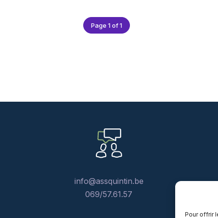
Page 1 of 1
info@assquintin.be
069/57.61.57
Pour offrir