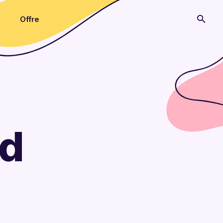
Offre
ed