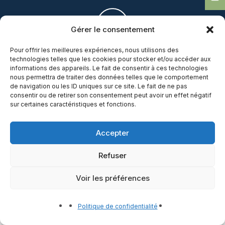
Gérer le consentement
Pour offrir les meilleures expériences, nous utilisons des
technologies telles que les cookies pour stocker et/ou accéder aux
Lundi - Jeudi : 9h - 12h30 / 13h30 - 18h
informations des appareils. Le fait de consentir à ces technologies
Vendredi : 9h - 12h30 / Après-midi sur
nous permettra de traiter des données telles que le comportement
de navigation ou les ID uniques sur ce site. Le fait de ne pas
rendez-vous
consentir ou de retirer son consentement peut avoir un effet négatif
Samedi : Sur rendez-vous uniquement
sur certaines caractéristiques et fonctions.
Dimanche : Fermé
Accepter
Refuser
Quintin Assurances © 2025. Tous droits réservés.
Mentions légales
-
Règles MIFID
-
Conditions générales des
compagnies
Voir les préférences
Politique de confidentialité